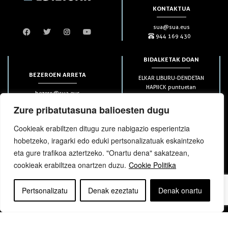
KONTAKTUA
sua@sua.eus
944 169 430
BIDALKETAK DOAN
BEZEROEN ARRETA
ELKAR LIBURU-DENDETAN
HAPIICK puntuetan
bezero@sua.eus
ETXEAN 49€-tik aurrera
944 169 430
(soilik penintsulan)
Zure pribatutasuna balioesten dugu
Cookieak erabiltzen ditugu zure nabigazio esperientzia
HARPIDETZAK
hobetzeko, iragarki edo eduki pertsonalizatuak eskaintzeko
eta gure trafikoa aztertzeko. "Onartu dena" sakatzean,
cookieak erabiltzea onartzen duzu.
Cookie Politika
Pertsonalizatu
Denak ezeztatu
Denak onartu
bloga
bloga