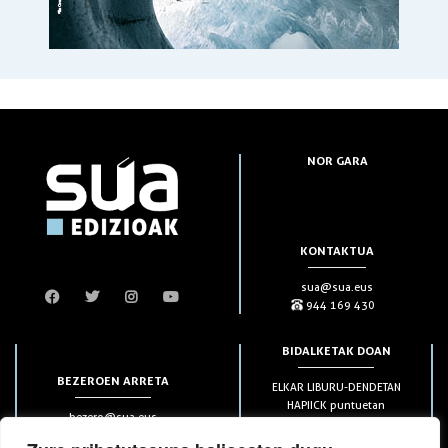
NOR GARA
KONTAKTUA
sua@sua.eus
944 169 430
BIDALKETAK DOAN
BEZEROEN ARRETA
ELKAR LIBURU-DENDETAN
HAPIICK puntuetan
bezero@sua.eus
ETXEAN 49€-tik aurrera
944 169 430
(soilik penintsulan)