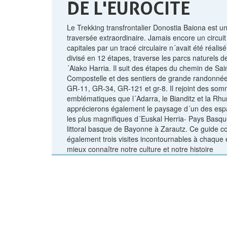
DE L'EUROCITE
Le Trekking transfrontalier Donostia Baiona est u
traversée extraordinaire. Jamais encore un circuit 
capitales par un tracé circulaire n´avait été réalisé.
divisé en 12 étapes, traverse les parcs naturels d
´Aiako Harria. Il suit des étapes du chemin de Sa
Compostelle et des sentiers de grande randonné
GR-11, GR-34, GR-121 et gr-8. Il rejoint des som
emblématiques que l´Adarra, le Bianditz et la Rh
apprécierons également le paysage d´un des esp
les plus magnifiques d´Euskal Herria- Pays Basque
littoral basque de Bayonne à Zarautz. Ce guide 
également trois visites incontournables à chaque 
mieux connaître notre culture et notre histoire