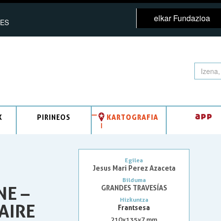
elkar Fundazioa
ES
app
K
PIRINEOS
KARTOGRAFIA
Egilea
Jesus Mari Perez Azaceta
Bilduma
NE –
GRANDES TRAVESÍAS
Hizkuntza
AIRE
Frantsesa
210x135x7 mm