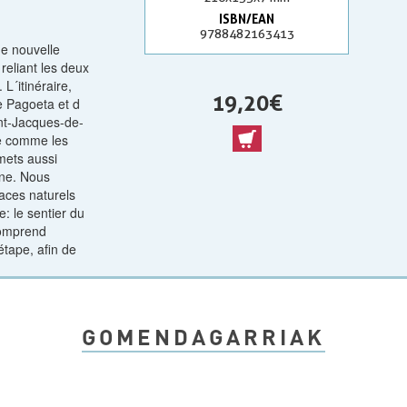
ISBN/EAN
9788482163413
ne nouvelle
reliant les deux
 L´itinéraire,
19,20 €
e Pagoeta et d
int-Jacques-de-
e comme les
mets aussi
une. Nous
aces naturels
: le sentier du
comprend
étape, afin de
GOMENDAGARRIAK