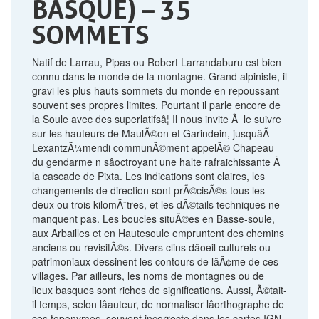
BASQUE) – 35
SOMMETS
Natif de Larrau, Pipas ou Robert Larrandaburu est bien
connu dans le monde de la montagne. Grand alpiniste, il
gravi les plus hauts sommets du monde en repoussant
souvent ses propres limites. Pourtant il parle encore de
la Soule avec des superlatifsâ¦ Il nous invite Ã le suivre
sur les hauteurs de MaulÃ©on et Garindein, jusquâÃ
LexantzÃ¼mendi communÃ©ment appelÃ© Chapeau
du gendarme n sâoctroyant une halte rafraichissante Ã
la cascade de Pixta. Les indications sont claires, les
changements de direction sont prÃ©cisÃ©s tous les
deux ou trois kilomÃ¨tres, et les dÃ©tails techniques ne
manquent pas. Les boucles situÃ©es en Basse-soule,
aux Arbailles et en Hautesoule empruntent des chemins
anciens ou revisitÃ©s. Divers clins dâoeil culturels ou
patrimoniaux dessinent les contours de lâÃ¢me de ces
villages. Par ailleurs, les noms de montagnes ou de
lieux basques sont riches de significations. Aussi, Ã©tait-
il temps, selon lâauteur, de normaliser lâorthographe de
ces toponymes, souvent incorrecte dans les cartes IGN.