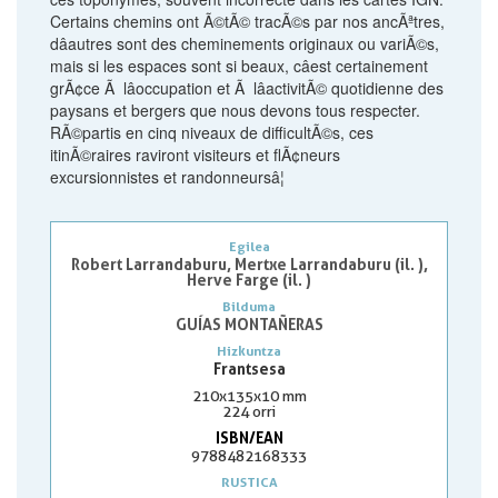
Certains chemins ont Ã©tÃ© tracÃ©s par nos ancÃªtres,
dâautres sont des cheminements originaux ou variÃ©s,
mais si les espaces sont si beaux, câest certainement
grÃ¢ce Ã lâoccupation et Ã lâactivitÃ© quotidienne des
paysans et bergers que nous devons tous respecter.
RÃ©partis en cinq niveaux de difficultÃ©s, ces
itinÃ©raires raviront visiteurs et flÃ¢neurs
excursionnistes et randonneursâ¦
Egilea
Robert Larrandaburu, Mertxe Larrandaburu (il. ),
Herve Farge (il. )
Bilduma
GUÍAS MONTAÑERAS
Hizkuntza
Frantsesa
210x135x10 mm
224 orri
ISBN/EAN
9788482168333
RUSTICA