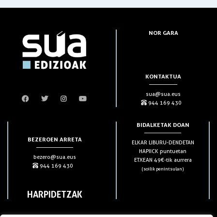
NOR GARA
KONTAKTUA
sua@sua.eus
944 169 430
BIDALKETAK DOAN
BEZEROEN ARRETA
ELKAR LIBURU-DENDETAN
HAPIICK puntuetan
bezero@sua.eus
ETXEAN 49€-tik aurrera
944 169 430
(soilik penintsulan)
HARPIDETZAK