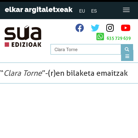
EU
ES
635 729 639
“
Clara Torne
”-(r)en bilaketa emaitzak