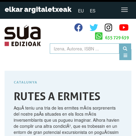
EU
ES
635 729 639
CATALUNYA
RUTES A ERMITES
AquÃ­ teniu una tria de les ermites mÃ©s sorprenents
del nostre paÃ­s situades en els llocs mÃ©s
inversemblants que us pugueu imaginar. Alhora havien
de complir una altra condiciÃ³, que es trobessin en un
entorn de gran potencial excursionista on poguÃ©ssim