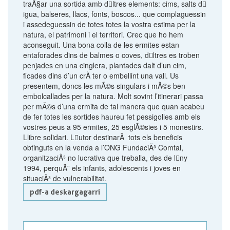
traÃ§ar una sortida amb d𠆚ltres elements: cims, salts d𠆚
igua, balseres, llacs, fonts, boscos... que complaguessin
i assedeguessin de totes totes la vostra estima per la
natura, el patrimoni i el territori. Crec que ho hem
aconseguit. Una bona colla de les ermites estan
entaforades dins de balmes o coves, d𠆚ltres es troben
penjades en una cinglera, plantades dalt d’un cim,
ficades dins d’un crÃ ter o embellint una vall. Us
presentem, doncs les mÃ©s singulars i mÃ©s ben
embolcallades per la natura. Molt sovint l’itinerari passa
per mÃ©s d’una ermita de tal manera que quan acabeu
de fer totes les sortides haureu fet pessigolles amb els
vostres peus a 95 ermites, 25 esglÃ©sies i 5 monestirs.
Llibre solidari. L𠆚utor destinarÃ tots els beneficis
obtinguts en la venda a l’ONG FundaciÃ³ Comtal,
organitzaciÃ³ no lucrativa que treballa, des de l𠆚ny
1994, perquÃ¨ els infants, adolescents i joves en
situaciÃ³ de vulnerabilitat.
pdf-a deskargagarri