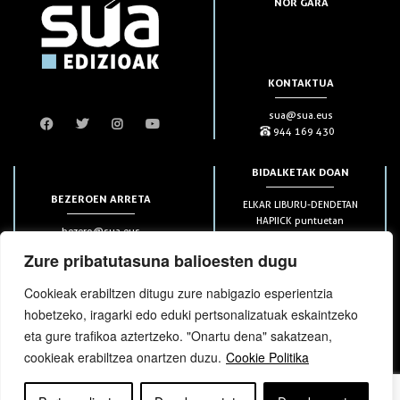
NOR GARA
KONTAKTUA
sua@sua.eus
944 169 430
BIDALKETAK DOAN
BEZEROEN ARRETA
ELKAR LIBURU-DENDETAN
HAPIICK puntuetan
bezero@sua.eus
ETXEAN 49€-tik aurrera
944 169 430
(soilik penintsulan)
Zure pribatutasuna balioesten dugu
Cookieak erabiltzen ditugu zure nabigazio esperientzia
HARPIDETZAK
hobetzeko, iragarki edo eduki pertsonalizatuak eskaintzeko
eta gure trafikoa aztertzeko. "Onartu dena" sakatzean,
cookieak erabiltzea onartzen duzu.
Cookie Politika