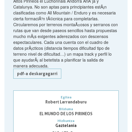
Altos Pirineos el Luchonnais Andorra AriÃ¨ja y
Catalunya. No son aptas para principiantes estÃ¡n
clasificadas como All Mountain / Enduro y es necesaria
cierta formaciÃ³n tÃ©cnica para completarlas.
Circularemos por terrenos montaÃ±osos y serranos con
rutas que van desde paseos sencillos hasta propuestas
mucho mÃ¡s exigentes aderezados con descensos
espectaculares. Cada una cuenta con el cuadro de
datos prÃ¡cticos (distancia tiempos dificultad tipo de
terreno nivel de dificultad…) un mapa track y perfil lo
que ayudarÃ¡ al betetista a planificar la salida de
manera adecuada.
pdf-a deskargagarri
Egilea
Robert Larrandaburu
Bilduma
EL MUNDO DE LOS PIRINEOS
Hizkuntza
Gaztelania