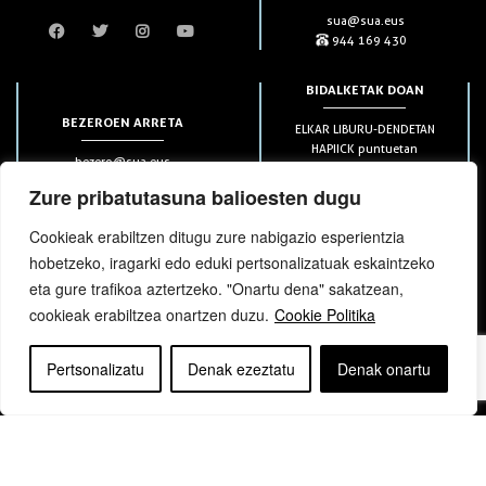
sua@sua.eus
944 169 430
BIDALKETAK DOAN
BEZEROEN ARRETA
ELKAR LIBURU-DENDETAN
HAPIICK puntuetan
bezero@sua.eus
ETXEAN 49€-tik aurrera
944 169 430
(soilik penintsulan)
Zure pribatutasuna balioesten dugu
Cookieak erabiltzen ditugu zure nabigazio esperientzia
HARPIDETZAK
hobetzeko, iragarki edo eduki pertsonalizatuak eskaintzeko
eta gure trafikoa aztertzeko. "Onartu dena" sakatzean,
cookieak erabiltzea onartzen duzu.
Cookie Politika
Pertsonalizatu
Denak ezeztatu
Denak onartu
bloga
bloga
Copyright © elkar Argitaletxeak 2019