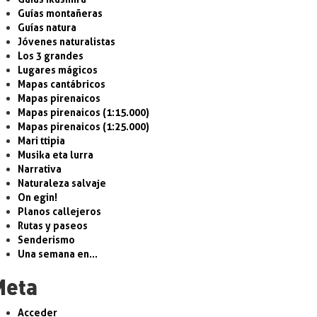
Guías montañeras
Guías natura
Jóvenes naturalistas
Los 3 grandes
Lugares mágicos
Mapas cantábricos
Mapas pirenaicos
Mapas pirenaicos (1:15.000)
Mapas pirenaicos (1:25.000)
Mari ttipia
Musika eta lurra
Narrativa
Naturaleza salvaje
On egin!
Planos callejeros
Rutas y paseos
Senderismo
Una semana en…
Meta
Acceder