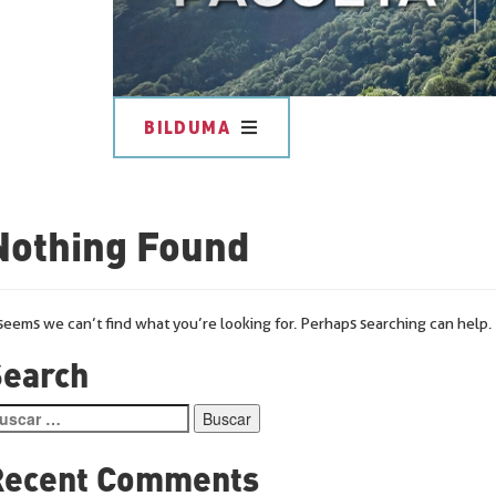
BILDUMA
Nothing Found
 seems we can’t find what you’re looking for. Perhaps searching can help.
Search
scar:
Recent Comments