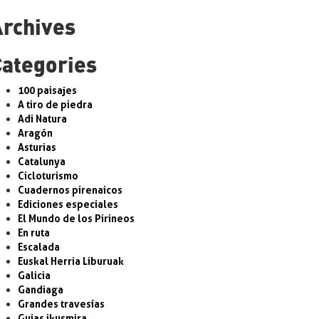
Archives
Categories
100 paisajes
A tiro de piedra
Adi Natura
Aragón
Asturias
Catalunya
Cicloturismo
Cuadernos pirenaicos
Ediciones especiales
El Mundo de los Pirineos
En ruta
Escalada
Euskal Herria Liburuak
Galicia
Gandiaga
Grandes travesías
Guias ikusmira