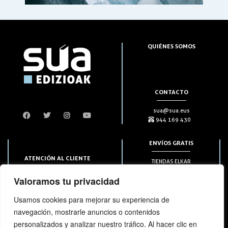
QUIÉNES SOMOS
CONTACTO
sua@sua.eus
944 169 430
ENVÍOS GRATIS
ATENCIÓN AL CLIENTE
TIENDAS ELKAR
Puntos HAPIICK
bezero@sua.eus
Valoramos tu privacidad
A DOMICILIO a partir de 49€
944 169 430
(solo en península)
Usamos cookies para mejorar su experiencia de
navegación, mostrarle anuncios o contenidos
SUSCRIPCIONES
personalizados y analizar nuestro tráfico. Al hacer clic en