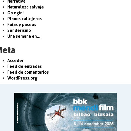
Narrativa
Naturaleza salvaje
On egin!
Planos callejeros
Rutas y paseos
Senderismo
Una semana en…
Meta
Acceder
Feed de entradas
Feed de comentarios
WordPress.org