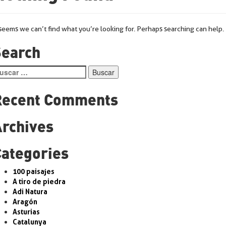
 seems we can’t find what you’re looking for. Perhaps searching can help.
Search
scar:
Recent Comments
Archives
Categories
100 paisajes
A tiro de piedra
Adi Natura
Aragón
Asturias
Catalunya