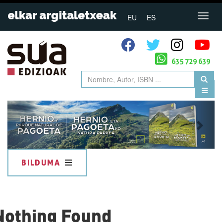
EU
ES
635 729 639
Previous
Next
BILDUMA
Nothing Found