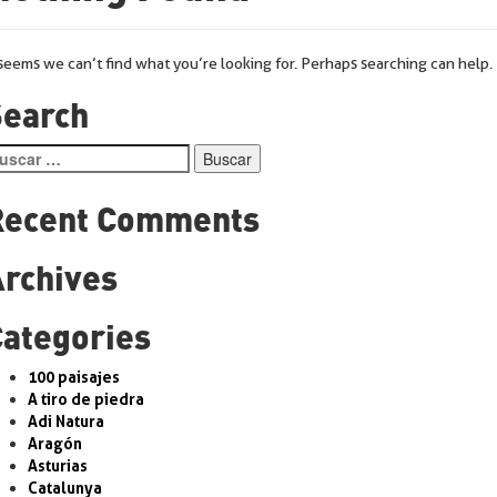
 seems we can’t find what you’re looking for. Perhaps searching can help.
Search
scar:
Recent Comments
Archives
Categories
100 paisajes
A tiro de piedra
Adi Natura
Aragón
Asturias
Catalunya