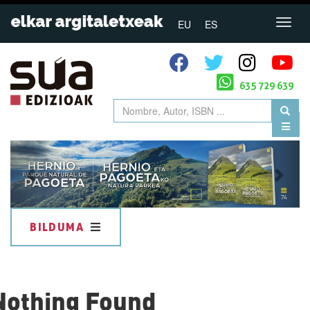
EU
ES
635 729 639
Previous
Next
BILDUMA
Nothing Found