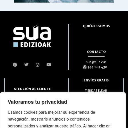
QUIÉNES SOMOS
CONTACTO
sua@sua.eus
944 169 430
ENVÍOS GRATIS
ATENCIÓN AL CLIENTE
TIENDAS ELKAR
Puntos HAPIICK
bezero@sua.eus
Valoramos tu privacidad
A DOMICILIO a partir de 49€
944 169 430
(solo en península)
Usamos cookies para mejorar su experiencia de
navegación, mostrarle anuncios o contenidos
SUSCRIPCIONES
personalizados y analizar nuestro tráfico. Al hacer clic en