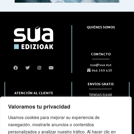
QUIÉNES SOMOS
CONTACTO
sua@sua.eus
944 169 430
ENVÍOS GRATIS
ATENCIÓN AL CLIENTE
TIENDAS ELKAR
Puntos HAPIICK
bezero@sua.eus
Valoramos tu privacidad
A DOMICILIO a partir de 49€
944 169 430
(solo en península)
Usamos cookies para mejorar su experiencia de
navegación, mostrarle anuncios o contenidos
SUSCRIPCIONES
personalizados y analizar nuestro tráfico. Al hacer clic en