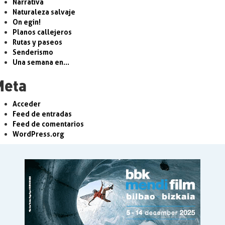
Narrativa
Naturaleza salvaje
On egin!
Planos callejeros
Rutas y paseos
Senderismo
Una semana en…
Meta
Acceder
Feed de entradas
Feed de comentarios
WordPress.org