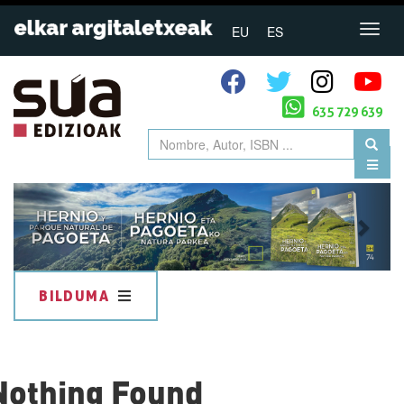
EU
ES
635 729 639
Previous
Next
BILDUMA
Nothing Found