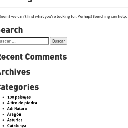
 seems we can’t find what you’re looking for. Perhaps searching can help.
Search
scar:
Recent Comments
Archives
Categories
100 paisajes
A tiro de piedra
Adi Natura
Aragón
Asturias
Catalunya