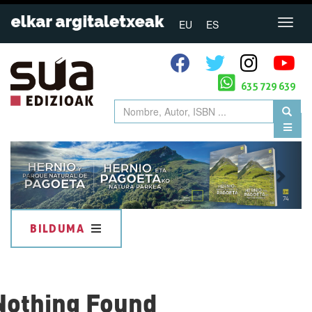
EU
ES
635 729 639
Previous
Next
BILDUMA
Nothing Found