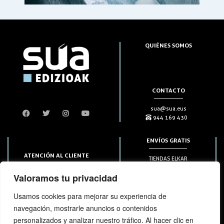
QUIÉNES SOMOS
CONTACTO
sua@sua.eus
944 169 430
ENVÍOS GRATIS
ATENCIÓN AL CLIENTE
TIENDAS ELKAR
Puntos HAPIICK
bezero@sua.eus
Valoramos tu privacidad
A DOMICILIO a partir de 49€
944 169 430
(solo en península)
Usamos cookies para mejorar su experiencia de
navegación, mostrarle anuncios o contenidos
SUSCRIPCIONES
personalizados y analizar nuestro tráfico. Al hacer clic en