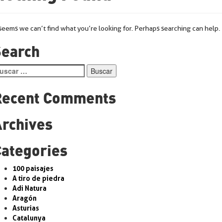
 seems we can’t find what you’re looking for. Perhaps searching can help.
Search
scar:
Recent Comments
Archives
Categories
100 paisajes
A tiro de piedra
Adi Natura
Aragón
Asturias
Catalunya