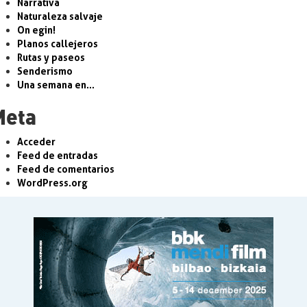
Narrativa
Naturaleza salvaje
On egin!
Planos callejeros
Rutas y paseos
Senderismo
Una semana en…
Meta
Acceder
Feed de entradas
Feed de comentarios
WordPress.org