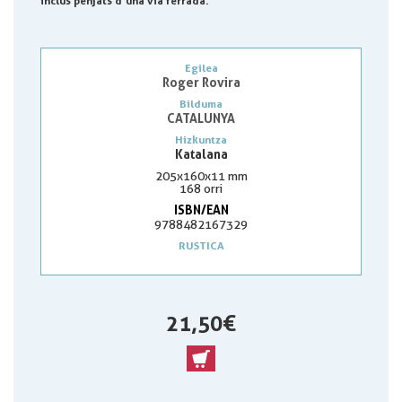
inclús penjats d’una via ferrada.
Egilea
Roger Rovira
Bilduma
CATALUNYA
Hizkuntza
Katalana
205x160x11 mm
168 orri
ISBN/EAN
9788482167329
RUSTICA
21,50 €