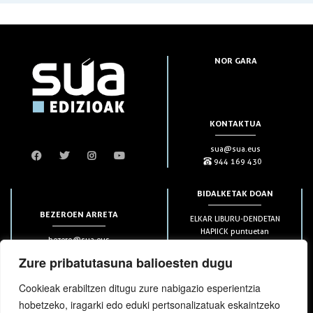
NOR GARA
KONTAKTUA
sua@sua.eus
944 169 430
BIDALKETAK DOAN
BEZEROEN ARRETA
ELKAR LIBURU-DENDETAN
HAPIICK puntuetan
bezero@sua.eus
ETXEAN 49€-tik aurrera
944 169 430
(soilik penintsulan)
Zure pribatutasuna balioesten dugu
Cookieak erabiltzen ditugu zure nabigazio esperientzia
HARPIDETZAK
hobetzeko, iragarki edo eduki pertsonalizatuak eskaintzeko