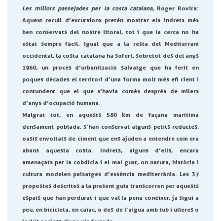
Les millors passejades per la costa catalana,
Roger Rovira:
Aquest recull d’excursions pretén mostrar els indrets més
ben conservats del nostre litoral, tot i que la cerca no ha
estat sempre fàcil. Igual que a la resta del Mediterrani
occidental, la costa catalana ha sofert, sobretot des del anys
1960, un procés d’urbanització salvatge que ha ferit en
poques dècades el territori d’una forma molt més efi cient i
contundent que el que s’havia comès després de milers
d’anys d’ocupació humana.
Malgrat tot, en aquests 580 km de façana marítima
densament poblada, s’han conservat alguns petits reductes,
oasis envoltats de ciment que ens ajuden a entendre com era
abans aquesta costa. Indrets, alguns d’ells, encara
amenaçats per la cobdícia i el mal gust, on natura, història i
cultura modelen paisatges d’essència mediterrània. Les 37
propostes descrites a la present guia transcorren per aquests
espais que han perdurat i que val la pena conèixer, ja sigui a
peu, en bicicleta, en caiac, o des de l’aigua amb tub i ulleres o