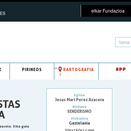
elkar Fundazioa
ES
app
K
PIRINEOS
KARTOGRAFIA
Egilea
Jesus Mari Perez Azaceta
STAS
Bilduma
A
SENDERISMO
Hizkuntza
Gaztelania
Azaceta
: Esta guía
205x160x14 mm