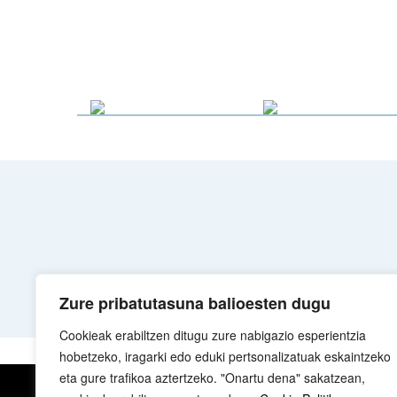
Zure pribatutasuna balioesten dugu
Cookieak erabiltzen ditugu zure nabigazio esperientzia
hobetzeko, iragarki edo eduki pertsonalizatuak eskaintzeko
eta gure trafikoa aztertzeko. "Onartu dena" sakatzean,