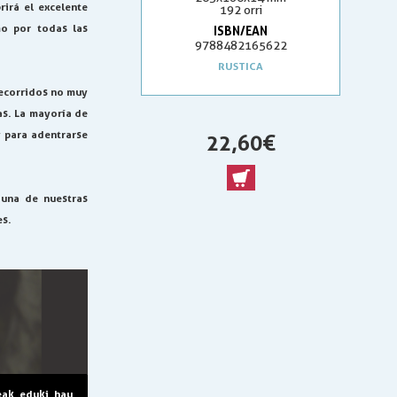
irá el excelente
192 orri
mo por todas las
ISBN/EAN
9788482165622
RUSTICA
recorridos no muy
as. La mayoría de
y para adentrarse
22,60 €
 una de nuestras
es.
eak eduki hau