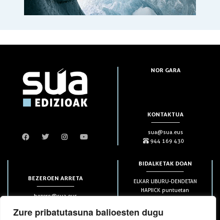
NOR GARA
KONTAKTUA
sua@sua.eus
944 169 430
BIDALKETAK DOAN
BEZEROEN ARRETA
ELKAR LIBURU-DENDETAN
HAPIICK puntuetan
bezero@sua.eus
ETXEAN 49€-tik aurrera
944 169 430
(soilik penintsulan)
Zure pribatutasuna balioesten dugu