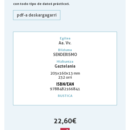
con todo tipo de datos prácticos.
pdf-a deskargagarri
Egilea
Aa. Vv.
Bilduma
SENDERISMO
Hizkuntza
Gaztelania
205x160x13 mm
232 orri
ISBN/EAN
9788482166841
RUSTICA
22,60 €