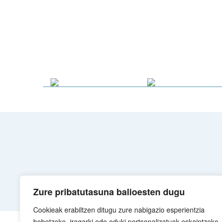
Zure pribatutasuna balioesten dugu
Cookieak erabiltzen ditugu zure nabigazio esperientzia
hobetzeko, iragarki edo eduki pertsonalizatuak eskaintzeko