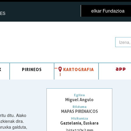
elkar Fundazioa
ES
app
K
PIRINEOS
KARTOGRAFIA
Egilea
Miguel Angulo
Bilduma
MAPAS PIRENAICOS
itu ditu. Aiako
Hizkuntza
zkienak dira.
Gaztelania, Euskara
uruxka galduta,
245x110x2 mm