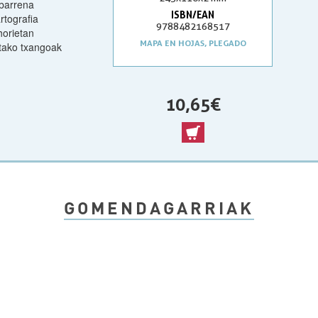
 barrena
ISBN/EAN
rtografia
9788482168517
horietan
MAPA EN HOJAS, PLEGADO
utako txangoak
10,65 €
GOMENDAGARRIAK