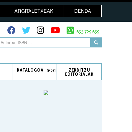
ARGITALETXEAK
DENDA
635 729 639
KATALOGOA
ZERBITZU
EDITORIALAK