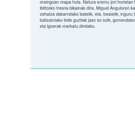
oraingoan mapa huts. Natura eremu jori horietan
ibiltzeko tresna bikainak dira, Miguel Anguloren ka
zehatza dakarrelako batetik, eta, bestetik, inguru 
balizatutako bide guztiak jaso ez ezik, gomendat
eta igoerak markatu direlako.