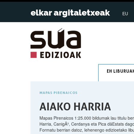
EU
EH LIBURUA
MAPAS PIRENAICOS
AIAKO HARRIA
Mapas Pirenaicos 1:25.000 bildumak lau titulu berr
Harria, CanigÃ³, Cerdanya eta Pica dâEstats dago
Formatu berrian datoz, lehenengo edizioetako lib