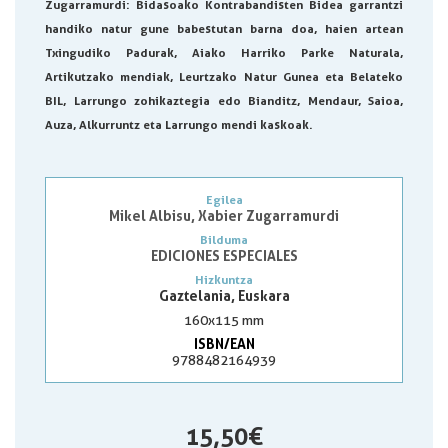
Zugarramurdi
: Bidasoako Kontrabandisten Bidea garrantzi
handiko natur gune babestutan barna doa, haien artean
Txingudiko Padurak, Aiako Harriko Parke Naturala,
Artikutzako mendiak, Leurtzako Natur Gunea eta Belateko
BIL, Larrungo zohikaztegia edo Bianditz, Mendaur, Saioa,
Auza, Alkurruntz eta Larrungo mendi kaskoak.
Egilea
Mikel Albisu, Xabier Zugarramurdi
Bilduma
EDICIONES ESPECIALES
Hizkuntza
Gaztelania, Euskara
160x115 mm
ISBN/EAN
9788482164939
15,50 €