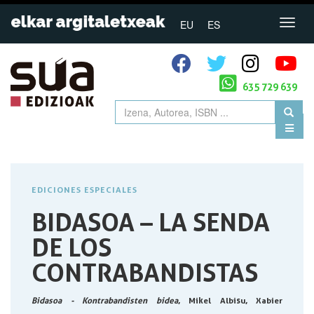
EU
ES
635 729 639
EDICIONES ESPECIALES
BIDASOA – LA SENDA
DE LOS
CONTRABANDISTAS
Bidasoa - Kontrabandisten bidea
, Mikel Albisu, Xabier