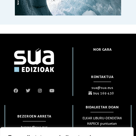
NOR GARA
KONTAKTUA
sua@sua.eus
944 169 430
BIDALKETAK DOAN
BEZEROEN ARRETA
ELKAR LIBURU-DENDETAN
HAPIICK puntuetan
bezero@sua.eus
ETXEAN 49€-tik aurrera
944 169 430
(soilik penintsulan)