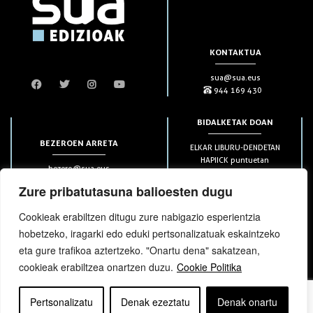
KONTAKTUA
sua@sua.eus
944 169 430
BIDALKETAK DOAN
BEZEROEN ARRETA
ELKAR LIBURU-DENDETAN
HAPIICK puntuetan
bezero@sua.eus
ETXEAN 49€-tik aurrera
944 169 430
(soilik penintsulan)
Zure pribatutasuna balioesten dugu
Cookieak erabiltzen ditugu zure nabigazio esperientzia
HARPIDETZAK
hobetzeko, iragarki edo eduki pertsonalizatuak eskaintzeko
eta gure trafikoa aztertzeko. "Onartu dena" sakatzean,
cookieak erabiltzea onartzen duzu.
Cookie Politika
Pertsonalizatu
Denak ezeztatu
Denak onartu