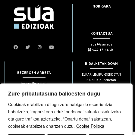
NOR GARA
KONTAKTUA
sua@sua.eus
944 169 430
BIDALKETAK DOAN
BEZEROEN ARRETA
ELKAR LIBURU-DENDETAN
HAPIICK puntuetan
bezero@sua.eus
ETXEAN 49€-tik aurrera
944 169 430
(soilik penintsulan)
Zure pribatutasuna balioesten dugu
Cookieak erabiltzen ditugu zure nabigazio esperientzia
HARPIDETZAK
hobetzeko, iragarki edo eduki pertsonalizatuak eskaintzeko
eta gure trafikoa aztertzeko. "Onartu dena" sakatzean,
cookieak erabiltzea onartzen duzu.
Cookie Politika