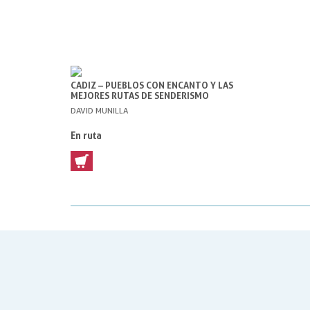
CADIZ – PUEBLOS CON ENCANTO Y LAS
MEJORES RUTAS DE SENDERISMO
DAVID MUNILLA
En ruta