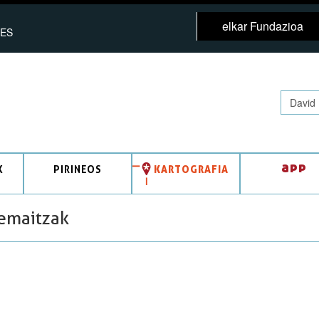
elkar Fundazioa
ES
app
K
PIRINEOS
KARTOGRAFIA
 emaitzak