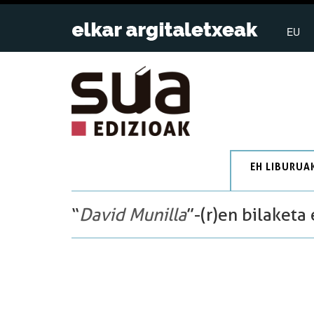
EU
EH LIBURUA
“
David Munilla
”-(r)en bilaketa