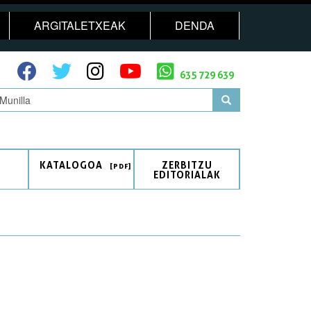
ARGITALETXEAK
DENDA
635 729 639
KATALOGOA
ZERBITZU
EDITORIALAK