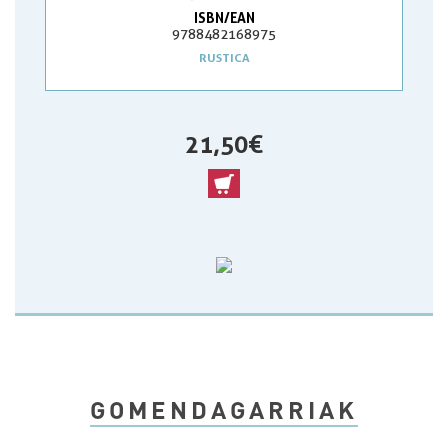
ISBN/EAN
9788482168975
RUSTICA
21,50 €
GOMENDAGARRIAK