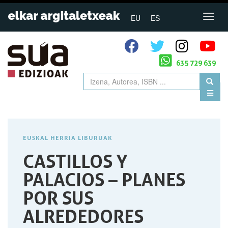
EU
ES
635 729 639
EUSKAL HERRIA LIBURUAK
CASTILLOS Y
PALACIOS – PLANES
POR SUS
ALREDEDORES