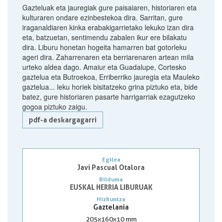
Gazteluak eta jauregiak gure paisaiaren, historiaren eta
kulturaren ondare ezinbestekoa dira. Sarritan, gure
iraganaldiaren kinka erabakigarrietako lekuko izan dira
eta, batzuetan, sentimendu zabalen ikur ere bilakatu
dira. Liburu honetan hogeita hamarren bat gotorleku
ageri dira. Zaharrenaren eta berriarenaren artean mila
urteko aldea dago. Amaiur eta Guadalupe, Cortesko
gaztelua eta Butroekoa, Erriberriko jauregia eta Mauleko
gaztelua... leku horiek bisitatzeko grina piztuko eta, bide
batez, gure historiaren pasarte harrigarriak ezagutzeko
gogoa piztuko zaigu.
pdf-a deskargagarri
Egilea
Javi Pascual Otalora
Bilduma
EUSKAL HERRIA LIBURUAK
Hizkuntza
Gaztelania
205x160x10 mm