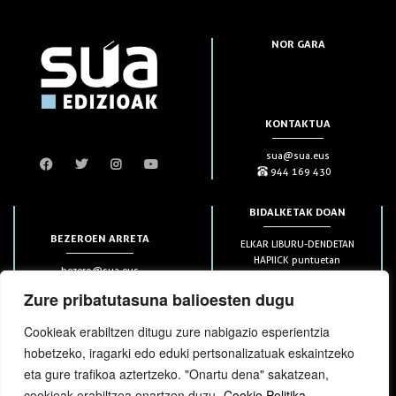
NOR GARA
KONTAKTUA
sua@sua.eus
944 169 430
BIDALKETAK DOAN
BEZEROEN ARRETA
ELKAR LIBURU-DENDETAN
HAPIICK puntuetan
bezero@sua.eus
ETXEAN 49€-tik aurrera
944 169 430
(soilik penintsulan)
Zure pribatutasuna balioesten dugu
Cookieak erabiltzen ditugu zure nabigazio esperientzia
HARPIDETZAK
hobetzeko, iragarki edo eduki pertsonalizatuak eskaintzeko
eta gure trafikoa aztertzeko. "Onartu dena" sakatzean,
cookieak erabiltzea onartzen duzu.
Cookie Politika