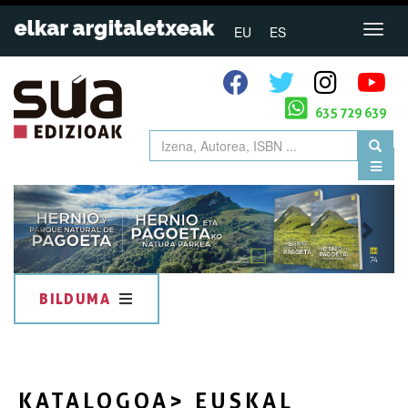
EU
ES
635 729 639
Previous
Next
BILDUMA
KATALOGOA
> EUSKAL