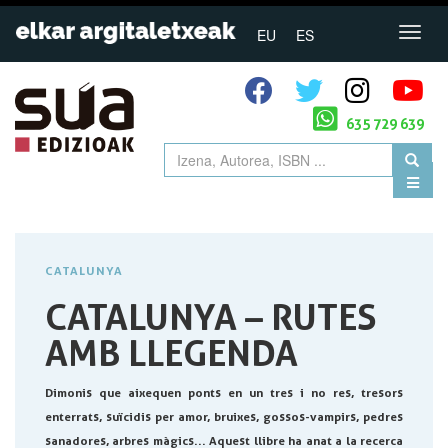
EU
ES
635 729 639
CATALUNYA
CATALUNYA – RUTES
AMB LLEGENDA
Dimonis que aixequen ponts en un tres i no res, tresors
enterrats, suïcidis per amor, bruixes, gossos-vampirs, pedres
sanadores, arbres màgics... Aquest llibre ha anat a la recerca