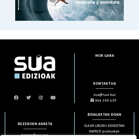
NOR GARA
KONTAKTUA
sua@sua.eus
944 169 430
BIDALKETAK DOAN
BEZEROEN ARRETA
ELKAR LIBURU-DENDETAN
HAPIICK puntuetan
bezero@sua.eus
ETXEAN 49€-tik aurrera