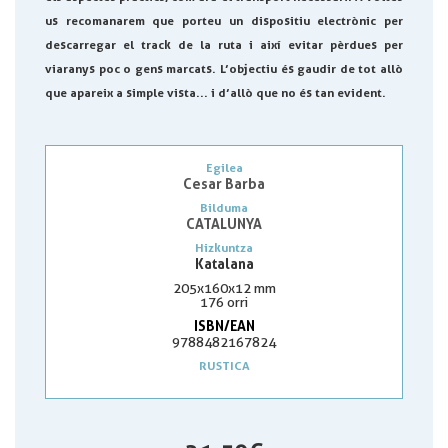
us recomanarem que porteu un dispositiu electrònic per
descarregar el track de la ruta i així evitar pèrdues per
viaranys poc o gens marcats. L’objectiu és gaudir de tot allò
que apareix a simple vista... i d’allò que no és tan evident.
Egilea
Cesar Barba
Bilduma
CATALUNYA
Hizkuntza
Katalana
205x160x12 mm
176 orri
ISBN/EAN
9788482167824
RUSTICA