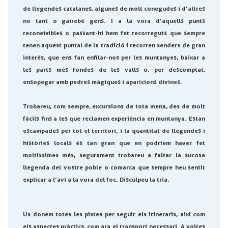
de llegendes catalanes, algunes de molt conegudes i d’altres
no tant o gairebé gens. I a la vora d’aquells punts
reconeixibles o passant-hi hem fet recorreguts que sempre
tenen aquest puntal de la tradició i recorren senders de gran
interès, que ens fan enfilar-nos per les muntanyes, baixar a
les parts més fondes de les valls o, per descomptat,
ensopegar amb pedres màgiques i aparicions divines.
Trobareu, com sempre, excursions de tota mena, des de molt
fàcils fins a les que reclamen experiència en muntanya. Estan
escampades per tot el territori, i la quantitat de llegendes i
històries locals és tan gran que en podríem haver fet
moltíssimes més, segurament trobareu a faltar la sucosa
llegenda del vostre poble o comarca que sempre heu sentit
explicar a l’avi a la vora del foc. Disculpeu la tria.
Us donem totes les pistes per seguir els itineraris, així com
els aspectes pràctics, com ara el transport necessari. A voltes