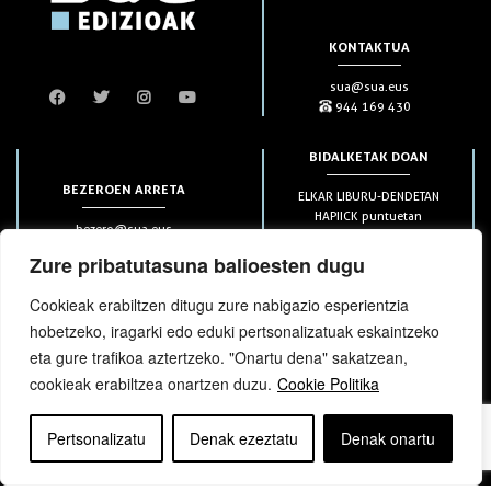
KONTAKTUA
sua@sua.eus
944 169 430
BIDALKETAK DOAN
BEZEROEN ARRETA
ELKAR LIBURU-DENDETAN
HAPIICK puntuetan
bezero@sua.eus
ETXEAN 49€-tik aurrera
944 169 430
(soilik penintsulan)
Zure pribatutasuna balioesten dugu
Cookieak erabiltzen ditugu zure nabigazio esperientzia
HARPIDETZAK
hobetzeko, iragarki edo eduki pertsonalizatuak eskaintzeko
eta gure trafikoa aztertzeko. "Onartu dena" sakatzean,
cookieak erabiltzea onartzen duzu.
Cookie Politika
Pertsonalizatu
Denak ezeztatu
Denak onartu
bloga
bloga