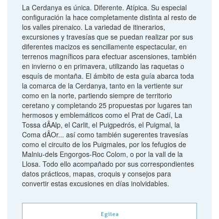
La Cerdanya es única. Diferente. Atípica. Su especial
configuración la hace completamente distinta al resto de
los valles pirenaico. La variedad de itinerarios,
excursiones y travesías que se puedan realizar por sus
diferentes macizos es sencillamente espectacular, en
terrenos magníficos para efectuar ascensiones, también
en invierno o en primavera, utilizando las raquetas o
esquís de montaña. El ámbito de esta guía abarca toda
la comarca de la Cerdanya, tanto en la vertiente sur
como en la norte, partiendo siempre de territorio
ceretano y completando 25 propuestas por lugares tan
hermosos y emblemáticos como el Prat de Cadí, La
Tossa dÂAlp, el Carlit, el Puigpedrós, el Puigmal, la
Coma dÂOr... así como también sugerentes travesías
como el circuito de los Puigmales, por los fefugios de
Malniu-dels Engorgos-Roc Colom, o por la vall de la
Llosa. Todo ello acompañado por sus correspondientes
datos prácticos, mapas, croquis y consejos para
convertir estas excusiones en días inolvidables.
Egilea