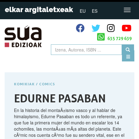
EU
ES
635 729 639
KOMIKIAK / COMICS
EDURNE PASABAN
En la historia del montaÃ±ismo vasco y al hablar de
himalayismo, Edurne Pasaban es todo un referente, ya
que fue la primera mujer del mundo en escalar los 14
ochomiles, las montaÃ±as mÃ¡s altas del planeta. Este
cÃ³mic nos cuenta cÃ³mo fue su sendero vital, ese en el