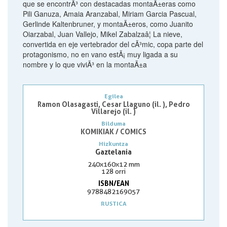
que se encontrÃ³ con destacadas montaÃ±eras como
Pili Ganuza, Amaia Aranzabal, Miriam Garcia Pascual,
Gerlinde Kaltenbruner, y montaÃ±eros, como Juanito
Oiarzabal, Juan Vallejo, Mikel Zabalzaâ¦ La nieve,
convertida en eje vertebrador del cÃ³mic, copa parte del
protagonismo, no en vano estÃ¡ muy ligada a su
nombre y lo que viviÃ³ en la montaÃ±a
Egilea
Ramon Olasagasti, Cesar Llaguno (il. ), Pedro
Villarejo (il. )
Bilduma
KOMIKIAK / COMICS
Hizkuntza
Gaztelania
240x160x12 mm
128 orri
ISBN/EAN
9788482169057
RUSTICA