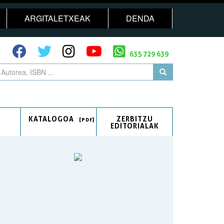
ARGITALETXEAK
DENDA
635 729 639
KATALOGOA
ZERBITZU
EDITORIALAK