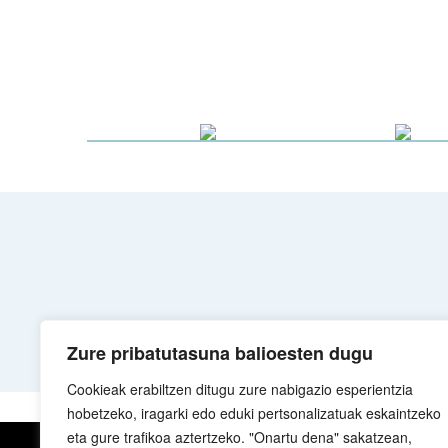
Zure pribatutasuna balioesten dugu
Cookieak erabiltzen ditugu zure nabigazio esperientzia
hobetzeko, iragarki edo eduki pertsonalizatuak eskaintzeko
eta gure trafikoa aztertzeko. "Onartu dena" sakatzean,