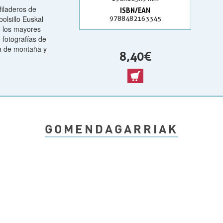
filaderos de
ISBN/EAN
olsillo Euskal
9788482163345
de los mayores
 fotografías de
ía de montaña y
8,40 €
GOMENDAGARRIAK