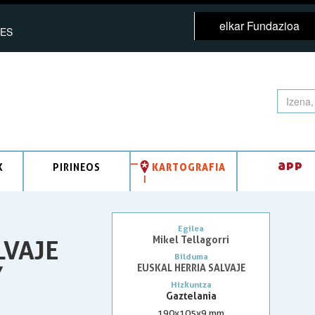
elkar Fundazioa
ES
app
K
PIRINEOS
KARTOGRAFIA
Egilea
Mikel Tellagorri
LVAJE
Bilduma
Y
EUSKAL HERRIA SALVAJE
Hizkuntza
Gaztelania
190x105x9 mm