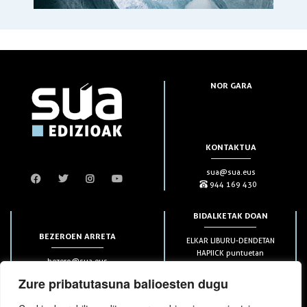
NOR GARA
KONTAKTUA
sua@sua.eus
944 169 430
BIDALKETAK DOAN
BEZEROEN ARRETA
ELKAR LIBURU-DENDETAN
HAPIICK puntuetan
bezero@sua.eus
ETXEAN 49€-tik aurrera
944 169 430
(soilik penintsulan)
Zure pribatutasuna balioesten dugu