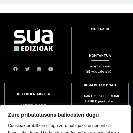
NOR GARA
KONTAKTUA
sua@sua.eus
944 169 430
BIDALKETAK DOAN
BEZEROEN ARRETA
ELKAR LIBURU-DENDETAN
HAPIICK puntuetan
bezero@sua.eus
ETXEAN 49€-tik aurrera
944 169 430
(soilik penintsulan)
Zure pribatutasuna balioesten dugu
Cookieak erabiltzen ditugu zure nabigazio esperientzia
HARPIDETZAK
hobetzeko, iragarki edo eduki pertsonalizatuak eskaintzeko