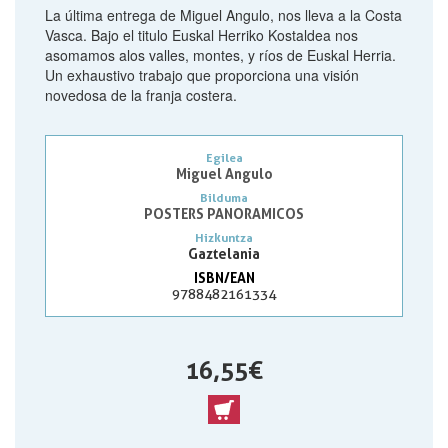
La última entrega de Miguel Angulo, nos lleva a la Costa
Vasca. Bajo el titulo Euskal Herriko Kostaldea nos
asomamos alos valles, montes, y ríos de Euskal Herria.
Un exhaustivo trabajo que proporciona una visión
novedosa de la franja costera.
Egilea
Miguel Angulo
Bilduma
POSTERS PANORAMICOS
Hizkuntza
Gaztelania
ISBN/EAN
9788482161334
16,55 €