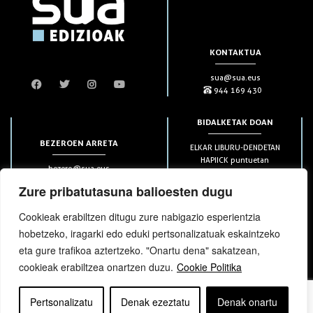
KONTAKTUA
sua@sua.eus
944 169 430
BIDALKETAK DOAN
BEZEROEN ARRETA
ELKAR LIBURU-DENDETAN
HAPIICK puntuetan
bezero@sua.eus
ETXEAN 49€-tik aurrera
944 169 430
(soilik penintsulan)
Zure pribatutasuna balioesten dugu
Cookieak erabiltzen ditugu zure nabigazio esperientzia
HARPIDETZAK
hobetzeko, iragarki edo eduki pertsonalizatuak eskaintzeko
eta gure trafikoa aztertzeko. "Onartu dena" sakatzean,
cookieak erabiltzea onartzen duzu.
Cookie Politika
Pertsonalizatu
Denak ezeztatu
Denak onartu