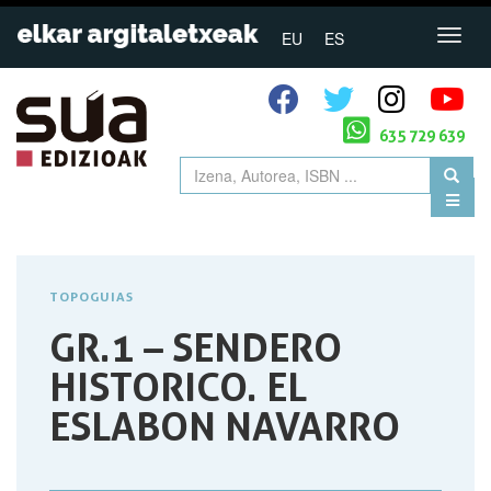
EU
ES
635 729 639
TOPOGUIAS
GR.1 – SENDERO
HISTORICO. EL
ESLABON NAVARRO