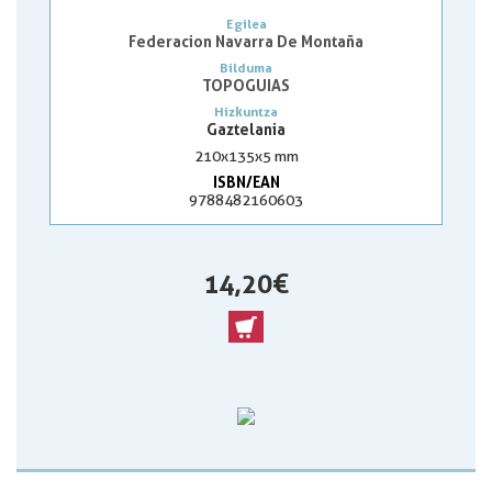
Egilea
Federacion Navarra De Montaña
Bilduma
TOPOGUIAS
Hizkuntza
Gaztelania
210x135x5 mm
ISBN/EAN
9788482160603
14,20 €