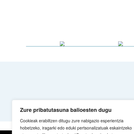
Zure pribatutasuna balioesten dugu
Cookieak erabiltzen ditugu zure nabigazio esperientzia
hobetzeko, iragarki edo eduki pertsonalizatuak eskaintzeko