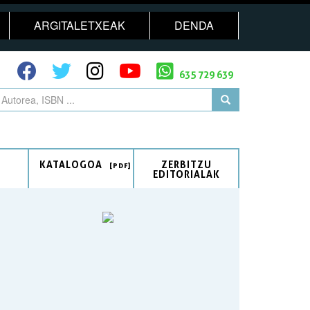
ARGITALETXEAK
DENDA
635 729 639
KATALOGOA
ZERBITZU
EDITORIALAK