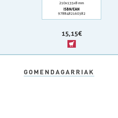
210x135x8 mm
ISBN/EAN
9788482160382
15,15 €
GOMENDAGARRIAK