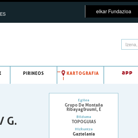
elkar Fundazioa
ES
app
K
PIRINEOS
KARTOGRAFIA
Egilea
Grupo De Montaña
Ribayag&uuml, E
/ G.
Bilduma
TOPOGUIAS
Hizkuntza
Gaztelania