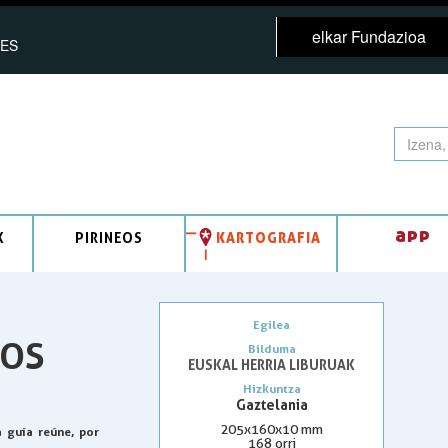
elkar Fundazioa
ES
app
K
PIRINEOS
KARTOGRAFIA
Egilea
LOS
Bilduma
EUSKAL HERRIA LIBURUAK
Hizkuntza
Gaztelania
205x160x10 mm
a guía reúne, por
168 orri