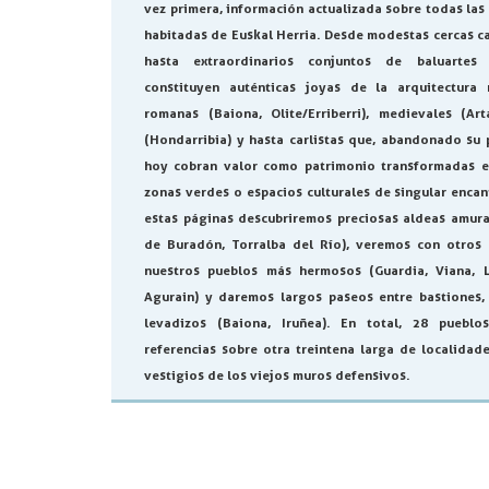
vez primera, información actualizada sobre todas las
habitadas de Euskal Herria. Desde modestas cercas ca
hasta extraordinarios conjuntos de baluartes
constituyen auténticas joyas de la arquitectura m
romanas (Baiona, Olite/Erriberri), medievales (Ar
(Hondarribia) y hasta carlistas que, abandonado su 
hoy cobran valor como patrimonio transformadas e
zonas verdes o espacios culturales de singular encan
estas páginas descubriremos preciosas aldeas amural
de Buradón, Torralba del Río), veremos con otros
nuestros pueblos más hermosos (Guardia, Viana, Le
Agurain) y daremos largos paseos entre bastiones,
levadizos (Baiona, Iruñea). En total, 28 pueblo
referencias sobre otra treintena larga de localidad
vestigios de los viejos muros defensivos.