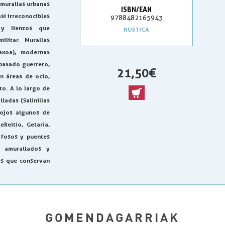
 murallas urbanas
ISBN/EAN
si irreconocibles
9788482165943
 y lienzos que
RUSTICA
ilitar. Murallas
taxoa), modernas
pasado guerrero,
21,50 €
n áreas de ocio,
to. A lo largo de
ladas (Salinillas
 ojos algunos de
keitio, Getaria,
 fosos y puentes
s amurallados y
es que conservan
GOMENDAGARRIAK