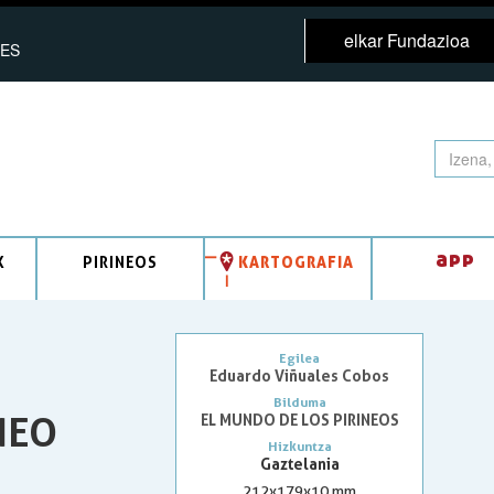
elkar Fundazioa
ES
app
K
PIRINEOS
KARTOGRAFIA
Egilea
Eduardo Viñuales Cobos
Bilduma
NEO
EL MUNDO DE LOS PIRINEOS
Hizkuntza
Gaztelania
212x179x10 mm