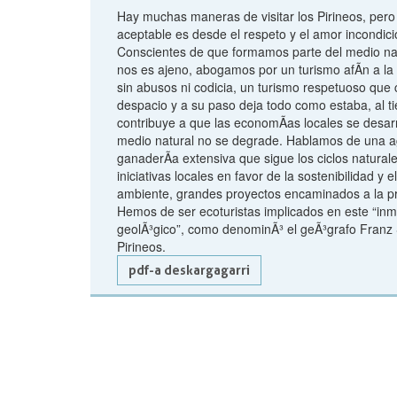
Hay muchas maneras de visitar los Pirineos, pero 
aceptable es desde el respeto y el amor incondici
Conscientes de que formamos parte del medio na
nos es ajeno, abogamos por un turismo afÃ­n a la 
sin abusos ni codicia, un turismo respetuoso que
despacio y a su paso deja todo como estaba, al 
contribuye a que las economÃ­as locales se desarr
medio natural no se degrade. Hablamos de una ag
ganaderÃ­a extensiva que sigue los ciclos natura
iniciativas locales en favor de la sostenibilidad y 
ambiente, grandes proyectos encaminados a la pr
Hemos de ser ecoturistas implicados en este “i
geolÃ³gico”, como denominÃ³ el geÃ³grafo Franz 
Pirineos.
pdf-a deskargagarri