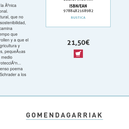
la Ãºnica
ISBN/EAN
onal.
9788482168982
tural, que no
RUSTICA
sostenibilidad,
 camina
tiempo que
ollen y a que el
21,50 €
ricultura y
les, pequeÃ±as
el medio
otecciÃ³n...
nmenso poema
Schrader a los
GOMENDAGARRIAK