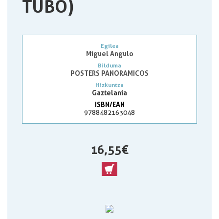
TUBO)
Egilea
Miguel Angulo
Bilduma
POSTERS PANORAMICOS
Hizkuntza
Gaztelania
ISBN/EAN
9788482163048
16,55 €