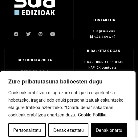
KONTAKTUA
sua@sua.eus
944 169 430
BIDALKETAK DOAN
BEZEROEN ARRETA
ELKAR LIBURU-DENDETAN
HAPIICK puntuetan
bezero@sua.eus
ETXEAN 49€-tik aurrera
944 169 430
(soilik penintsulan)
Zure pribatutasuna balioesten dugu
Cookieak erabiltzen ditugu zure nabigazio esperientzia
HARPIDETZAK
hobetzeko, iragarki edo eduki pertsonalizatuak eskaintzeko
eta gure trafikoa aztertzeko. "Onartu dena" sakatzean,
cookieak erabiltzea onartzen duzu.
Cookie Politika
Pertsonalizatu
Denak ezeztatu
Denak onartu