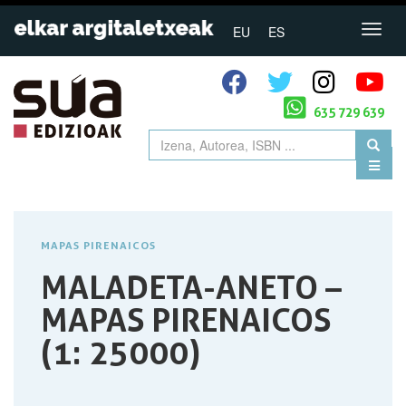
EU
ES
635 729 639
MAPAS PIRENAICOS
MALADETA-ANETO –
MAPAS PIRENAICOS
(1: 25000)