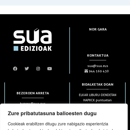
NOR GARA
KONTAKTUA
sua@sua.eus
944 169 430
BIDALKETAK DOAN
BEZEROEN ARRETA
ELKAR LIBURU-DENDETAN
HAPIICK puntuetan
bezero@sua.eus
ETXEAN 49€-tik aurrera
944 169 430
(soilik penintsulan)
Zure pribatutasuna balioesten dugu
Cookieak erabiltzen ditugu zure nabigazio esperientzia
HARPIDETZAK