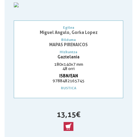
Egilea
Miguel Angulo, Gorka Lopez
Bilduma
MAPAS PIRENAICOS
Hizkuntza
Gaztelania
180x140x7 mm
48 orri
ISBN/EAN
9788482165745
RUSTICA
13,15 €