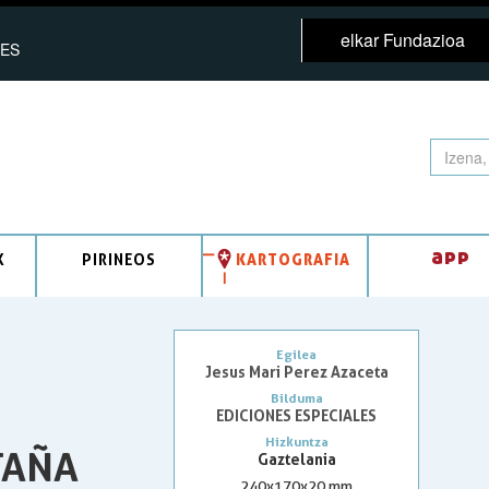
elkar Fundazioa
ES
app
K
PIRINEOS
KARTOGRAFIA
Egilea
Jesus Mari Perez Azaceta
Bilduma
EDICIONES ESPECIALES
Hizkuntza
TAÑA
Gaztelania
240x170x20 mm