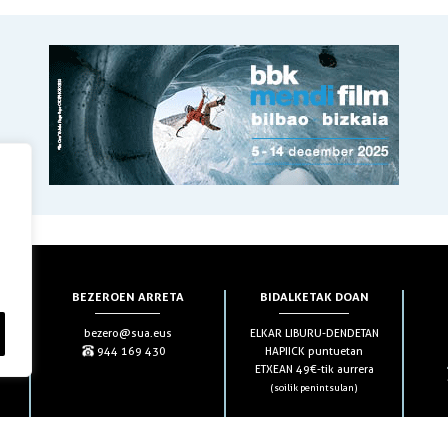
BEZEROEN ARRETA
BIDALKETAK DOAN
bezero@sua.eus
ELKAR LIBURU-DENDETAN
944 169 430
HAPIICK puntuetan
ETXEAN 49€-tik aurrera
(soilik penintsulan)
HARPIDETZAK