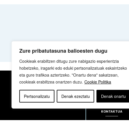
Zure pribatutasuna balioesten dugu
Cookieak erabiltzen ditugu zure nabigazio esperientzia
hobetzeko, iragarki edo eduki pertsonalizatuak eskaintzeko
eta gure trafikoa aztertzeko. "Onartu dena" sakatzean,
cookieak erabiltzea onartzen duzu.
Cookie Politika
NOR GARA
Pertsonalizatu
Denak ezeztatu
Denak onartu
KONTAKTUA
sua@sua.eus
944 169 430