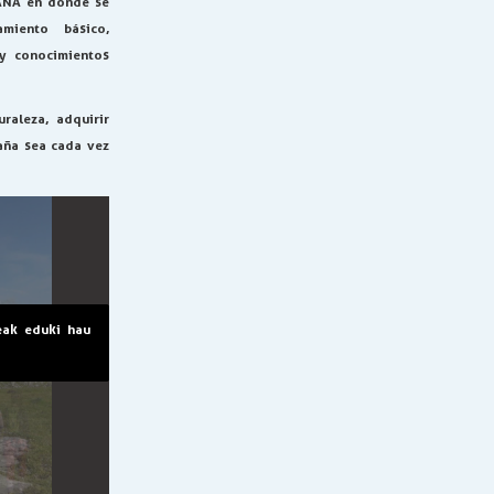
AÑA en donde se
miento básico,
 y conocimientos
raleza, adquirir
aña sea cada vez
eak eduki hau