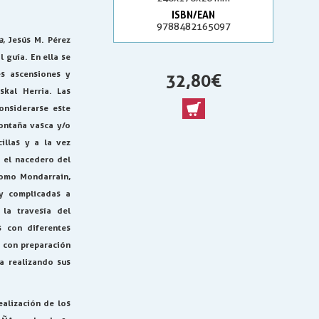
ISBN/EAN
9788482165097
a
, Jesús M. Pérez
 guía. En ella se
s ascensiones y
32,80 €
skal Herria. Las
onsiderarse este
montaña vasca y/o
illas y a la vez
 el nacedero del
como Mondarrain,
y complicadas a
la travesía del
s con diferentes
r con preparación
ta realizando sus
alización de los