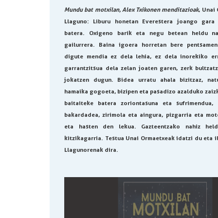
Mundu bat motxilan, Alex Txikonen menditazioak
, Unai
Llaguno
: Liburu honetan Everestera joango gara 
batera. Oxigeno barik eta negu betean heldu 
gailurrera. Baina igoera horretan bere pentsame
digute mendia ez dela lehia, ez dela inorekiko err
garrantzitsua dela zelan joaten garen, zerk bultzat
jokatzen dugun. Bidea urratu ahala bizitzaz, nat
hamaika gogoeta, bizipen eta pasadizo azalduko zaiz
baitaiteke batera zoriontasuna eta sufrimendua,
bakardadea, zirimola eta aingura, pizgarria eta mot
eta hasten den lekua. Gazteentzako nahiz held
kitzikagarria. Testua Unai Ormaetxeak idatzi du eta i
Llagunorenak dira.