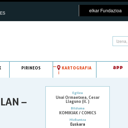
elkar Fundazioa
ES
app
K
PIRINEOS
KARTOGRAFIA
Egilea
Unai Ormaetxea, Cesar
LAN –
Llaguno (il. )
Bilduma
KOMIKIAK / COMICS
Hizkuntza
Euskara