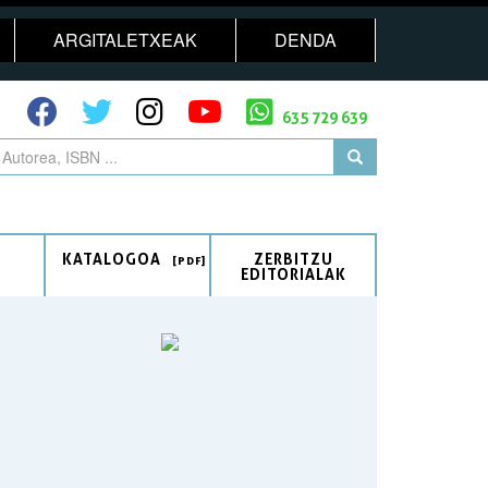
ARGITALETXEAK
DENDA
635 729 639
KATALOGOA
ZERBITZU
EDITORIALAK