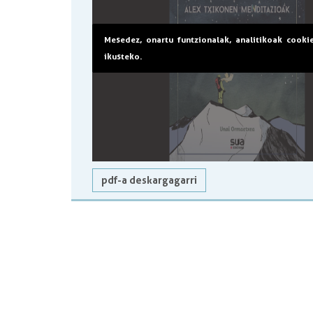
Mesedez, onartu funtzionalak, analitikoak cooki
ikusteko.
pdf-a deskargagarri