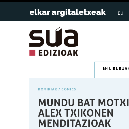
EU
EH LIBURUA
KOMIKIAK / COMICS
MUNDU BAT MOTXI
ALEX TXIKONEN
MENDITAZIOAK