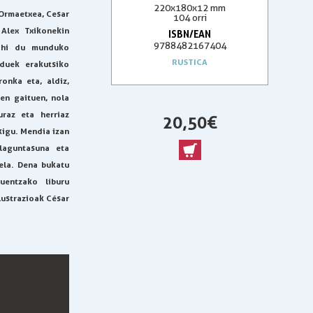
220x180x12 mm
 Ormaetxea, Cesar
104 orri
Alex Txikonekin
ISBN/EAN
9788482167404
nahi du munduko
RUSTICA
nduek erakutsiko
onka eta, aldiz,
zen gaituen, nola
uraz eta herriaz
20,50 €
kigu. Mendia izan
 laguntasuna eta
ela. Dena bukatu
uentzako liburu
lustrazioak César