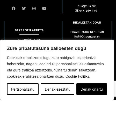
sua@sua.eus
944 169 430
BIDALKETAK DOAN
BEZEROEN ARRETA
ELKAR LIBURU-DENDETAN
HAPIICK puntuetan
bezero@sua.eus
ETXEAN 49€-tik aurrera
944 169 430
(soilik penintsulan)
Zure pribatutasuna balioesten dugu
Cookieak erabiltzen ditugu zure nabigazio esperientzia
HARPIDETZAK
hobetzeko, iragarki edo eduki pertsonalizatuak eskaintzeko
eta gure trafikoa aztertzeko. "Onartu dena" sakatzean,
cookieak erabiltzea onartzen duzu.
Cookie Politika
Pertsonalizatu
Denak ezeztatu
Denak onartu
bloga
bloga