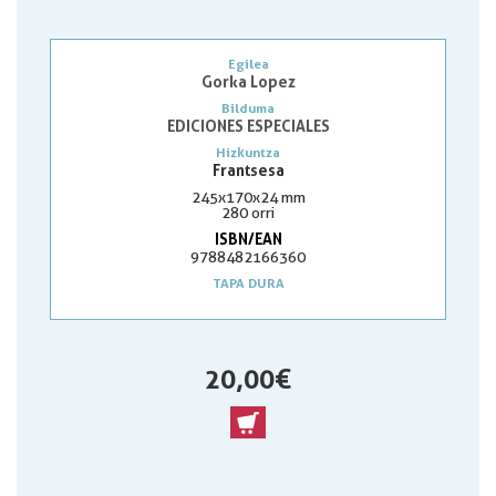
Egilea
Gorka Lopez
Bilduma
EDICIONES ESPECIALES
Hizkuntza
Frantsesa
245x170x24 mm
280 orri
ISBN/EAN
9788482166360
TAPA DURA
20,00 €