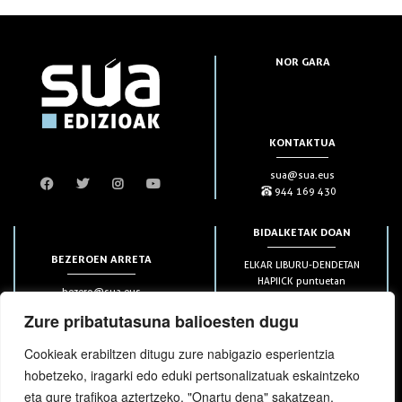
NOR GARA
KONTAKTUA
sua@sua.eus
944 169 430
BIDALKETAK DOAN
BEZEROEN ARRETA
ELKAR LIBURU-DENDETAN
HAPIICK puntuetan
bezero@sua.eus
ETXEAN 49€-tik aurrera
944 169 430
(soilik penintsulan)
Zure pribatutasuna balioesten dugu
Cookieak erabiltzen ditugu zure nabigazio esperientzia
HARPIDETZAK
hobetzeko, iragarki edo eduki pertsonalizatuak eskaintzeko
eta gure trafikoa aztertzeko. "Onartu dena" sakatzean,