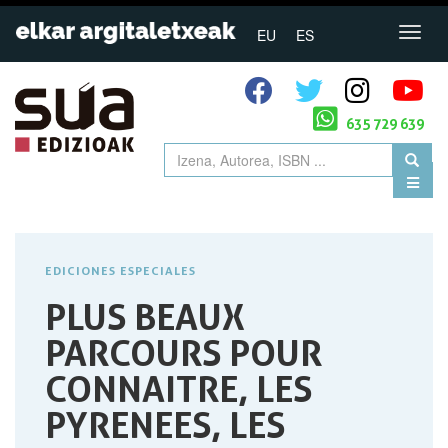
EU
ES
635 729 639
EDICIONES ESPECIALES
PLUS BEAUX
PARCOURS POUR
CONNAITRE, LES
PYRENEES, LES