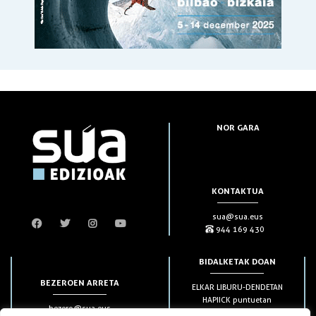
NOR GARA
KONTAKTUA
sua@sua.eus
944 169 430
BIDALKETAK DOAN
BEZEROEN ARRETA
ELKAR LIBURU-DENDETAN
HAPIICK puntuetan
bezero@sua.eus
ETXEAN 49€-tik aurrera