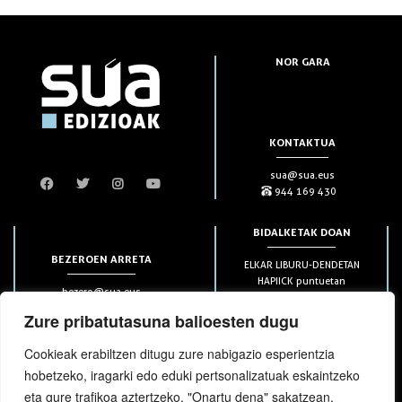
NOR GARA
KONTAKTUA
sua@sua.eus
944 169 430
BIDALKETAK DOAN
BEZEROEN ARRETA
ELKAR LIBURU-DENDETAN
HAPIICK puntuetan
bezero@sua.eus
ETXEAN 49€-tik aurrera
944 169 430
(soilik penintsulan)
Zure pribatutasuna balioesten dugu
Cookieak erabiltzen ditugu zure nabigazio esperientzia
HARPIDETZAK
hobetzeko, iragarki edo eduki pertsonalizatuak eskaintzeko
eta gure trafikoa aztertzeko. "Onartu dena" sakatzean,