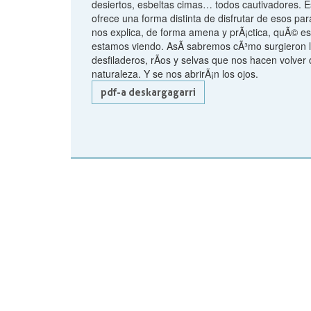
desiertos, esbeltas cimas… todos cautivadores. Es
ofrece una forma distinta de disfrutar de esos pa
nos explica, de forma amena y prÃ¡ctica, quÃ© es
estamos viendo. AsÃ­ sabremos cÃ³mo surgieron 
desfiladeros, rÃ­os y selvas que nos hacen volver 
naturaleza. Y se nos abrirÃ¡n los ojos.
pdf-a deskargagarri