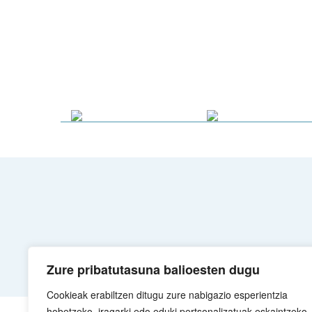
Zure pribatutasuna balioesten dugu
Cookieak erabiltzen ditugu zure nabigazio esperientzia
hobetzeko, iragarki edo eduki pertsonalizatuak eskaintzeko