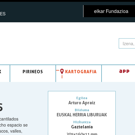
elkar Fundazioa
ES
app
K
PIRINEOS
KARTOGRAFIA
Egilea
Arturo Apraiz
S
Bilduma
EUSKAL HERRIA LIBURUAK
cantilados
Hizkuntza
echo espacio se
Gaztelania
cos, valles,
205x160x11 mm