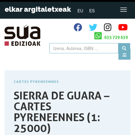
EU
ES
635 729 639
CARTES PYRENEENNES
SIERRA DE GUARA –
CARTES
PYRENEENNES (1:
25000)