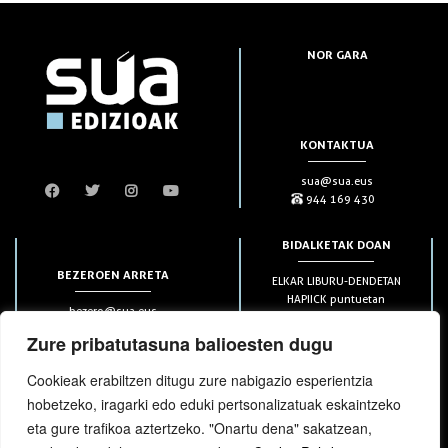
NOR GARA
KONTAKTUA
sua@sua.eus
944 169 430
BIDALKETAK DOAN
BEZEROEN ARRETA
ELKAR LIBURU-DENDETAN
HAPIICK puntuetan
bezero@sua.eus
ETXEAN 49€-tik aurrera
944 169 430
(soilik penintsulan)
Zure pribatutasuna balioesten dugu
Cookieak erabiltzen ditugu zure nabigazio esperientzia
HARPIDETZAK
hobetzeko, iragarki edo eduki pertsonalizatuak eskaintzeko
eta gure trafikoa aztertzeko. "Onartu dena" sakatzean,