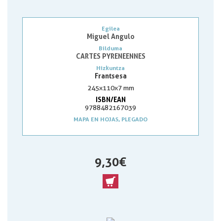
Egilea
Miguel Angulo
Bilduma
CARTES PYRENEENNES
Hizkuntza
Frantsesa
245x110x7 mm
ISBN/EAN
9788482167039
MAPA EN HOJAS, PLEGADO
9,30 €