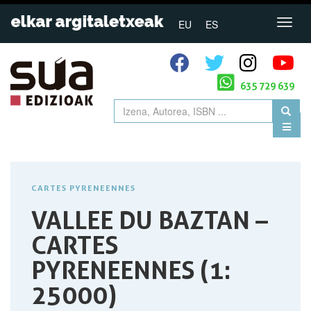
EU
ES
635 729 639
CARTES PYRENEENNES
VALLEE DU BAZTAN –
CARTES
PYRENEENNES (1:
25000)