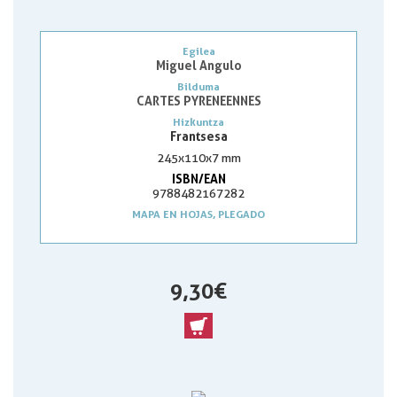
Egilea
Miguel Angulo
Bilduma
CARTES PYRENEENNES
Hizkuntza
Frantsesa
245x110x7 mm
ISBN/EAN
9788482167282
MAPA EN HOJAS, PLEGADO
9,30 €