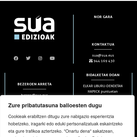
NOR GARA
KONTAKTUA
sua@sua.eus
944 169 430
BIDALKETAK DOAN
BEZEROEN ARRETA
ELKAR LIBURU-DENDETAN
HAPIICK puntuetan
bezero@sua.eus
ETXEAN 49€-tik aurrera
944 169 430
(soilik penintsulan)
Zure pribatutasuna balioesten dugu
Cookieak erabiltzen ditugu zure nabigazio esperientzia
HARPIDETZAK
hobetzeko, iragarki edo eduki pertsonalizatuak eskaintzeko
eta gure trafikoa aztertzeko. "Onartu dena" sakatzean,