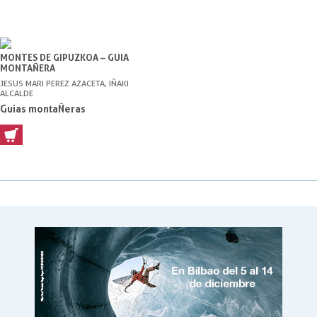
MONTES DE GIPUZKOA – GUIA
MONTAÑERA
JESUS MARI PEREZ AZACETA, IÑAKI
ALCALDE
Guias montaÑeras