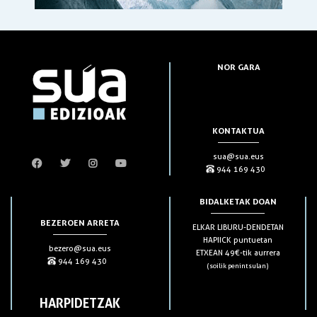
NOR GARA
KONTAKTUA
sua@sua.eus
944 169 430
BIDALKETAK DOAN
BEZEROEN ARRETA
ELKAR LIBURU-DENDETAN
HAPIICK puntuetan
bezero@sua.eus
ETXEAN 49€-tik aurrera
944 169 430
(soilik penintsulan)
HARPIDETZAK