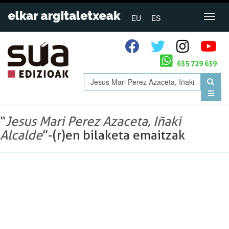
EU
ES
635 729 639
“
Jesus Mari Perez Azaceta, Iñaki
Alcalde
”-(r)en bilaketa emaitzak