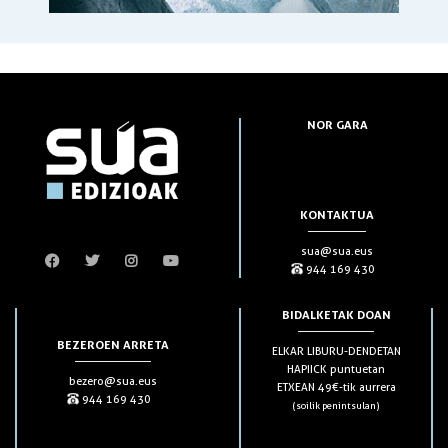
NOR GARA
KONTAKTUA
sua@sua.eus
944 169 430
BIDALKETAK DOAN
BEZEROEN ARRETA
ELKAR LIBURU-DENDETAN
HAPIICK puntuetan
bezero@sua.eus
ETXEAN 49€-tik aurrera
944 169 430
(soilik penintsulan)