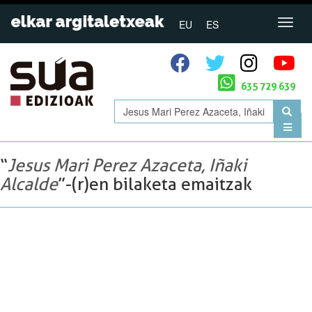
EU
ES
635 729 639
“
Jesus Mari Perez Azaceta, Iñaki
Alcalde
”-(r)en bilaketa emaitzak