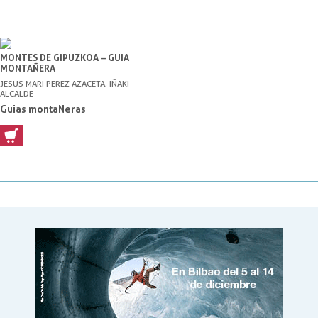
MONTES DE GIPUZKOA – GUIA
MONTAÑERA
JESUS MARI PEREZ AZACETA, IÑAKI
ALCALDE
Guias montaÑeras