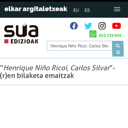
EU
ES
635 729 639
“
Henrique Niño Ricoi, Carlos Silvar
”-
(r)en bilaketa emaitzak