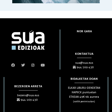
NOR GARA
KONTAKTUA
sua@sua.eus
944 169 430
BIDALKETAK DOAN
BEZEROEN ARRETA
ELKAR LIBURU-DENDETAN
HAPIICK puntuetan
bezero@sua.eus
ETXEAN 49€-tik aurrera
944 169 430
(soilik penintsulan)