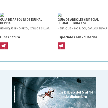
GUIA DE ARBOLES DE EUSKAL
GUIA DE ARBOLES (ESPECIAL
HERRIA
EUSKAL HERRIA 10)
HENRIQUE NIÑO RICOI, CARLOS SILVAR
HENRIQUE NIÑO RICOI, CARLOS SILVAR
Guias natura
Especiales euskal herria