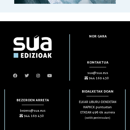
NOR GARA
KONTAKTUA
sua@sua.eus
944 169 430
BIDALKETAK DOAN
BEZEROEN ARRETA
ELKAR LIBURU-DENDETAN
HAPIICK puntuetan
bezero@sua.eus
ETXEAN 49€-tik aurrera
944 169 430
(soilik penintsulan)