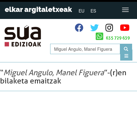
EU
ES
635 729 639
“
Miguel Angulo, Manel Figuera
”-(r)en
bilaketa emaitzak