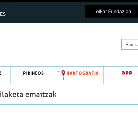
elkar Fundazioa
ES
app
K
PIRINEOS
KARTOGRAFIA
bilaketa emaitzak