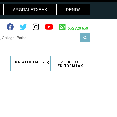
ARGITALETXEAK
DENDA
635 729 639
KATALOGOA
ZERBITZU
EDITORIALAK