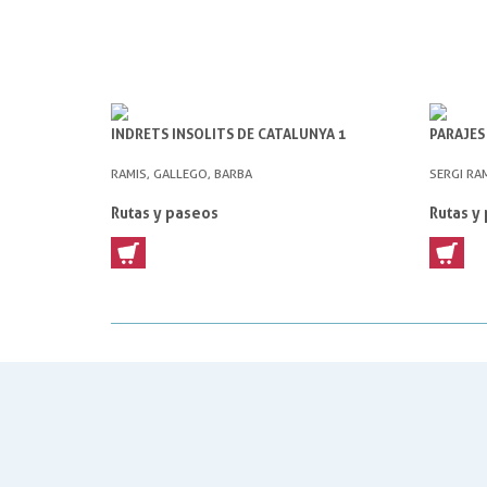
INDRETS INSOLITS DE CATALUNYA 1
PARAJES
RAMIS, GALLEGO, BARBA
SERGI RAM
Rutas y paseos
Rutas y