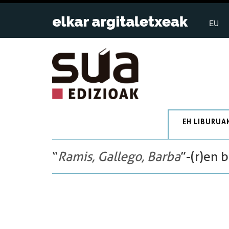
EU
EH LIBURUA
“
Ramis, Gallego, Barba
”-(r)en 