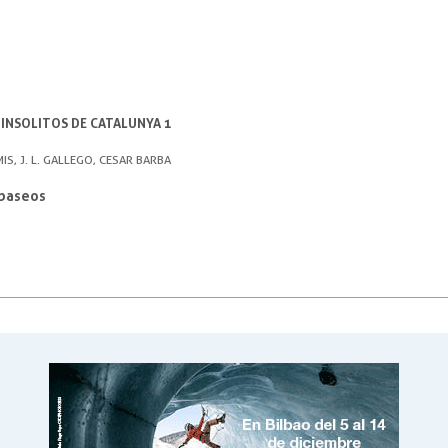
 INSOLITOS DE CATALUNYA 1
IS, J. L. GALLEGO, CESAR BARBA
 paseos