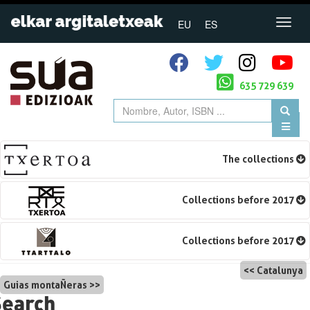
EU
ES
635 729 639
The collections
Collections before 2017
Collections before 2017
Navegación
Catalunya
Guias montaÑeras
de
Search