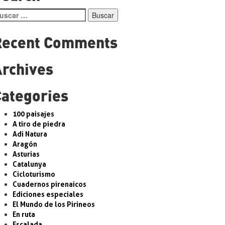
entradas
scar:
Recent Comments
Archives
Categories
100 paisajes
A tiro de piedra
Adi Natura
Aragón
Asturias
Catalunya
Cicloturismo
Cuadernos pirenaicos
Ediciones especiales
El Mundo de los Pirineos
En ruta
Escalada