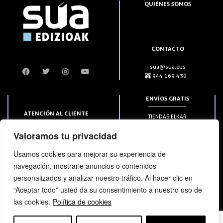
QUIÉNES SOMOS
CONTACTO
sua@sua.eus
944 169 430
ENVÍOS GRATIS
ATENCIÓN AL CLIENTE
TIENDAS ELKAR
Puntos HAPIICK
bezero@sua.eus
Valoramos tu privacidad
A DOMICILIO a partir de 49€
944 169 430
(solo en península)
Usamos cookies para mejorar su experiencia de
navegación, mostrarle anuncios o contenidos
SUSCRIPCIONES
personalizados y analizar nuestro tráfico. Al hacer clic en
“Aceptar todo” usted da su consentimiento a nuestro uso de
las cookies.
Política de cookies